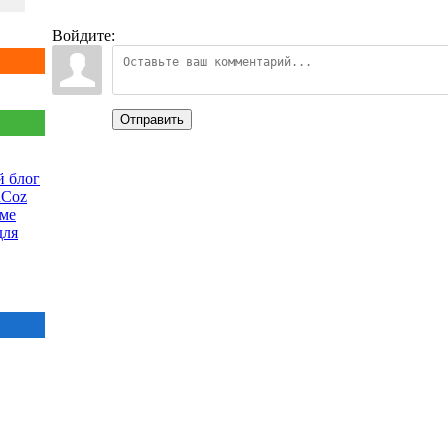
Войдите:
Отправить
 блог
uCoz
еме
для