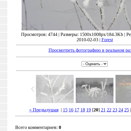
Просмотров: 4744 | Размеры: 1500x1008px/184.3Kb | Рей
2010-02-03 |
Forest
Просмотреть фотографию в реальном ра
« Предыдущая
|
15
16
17
18
19
[
20
]
21
22
23
24
25
Всего комментариев:
0