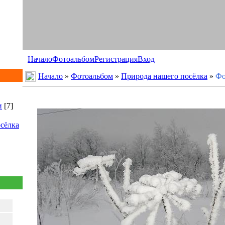
Начало
Фотоальбом
Регистрация
Вход
Начало
»
Фотоальбом
»
Природа нашего посёлка
»
Фо
и
[7]
сёлка