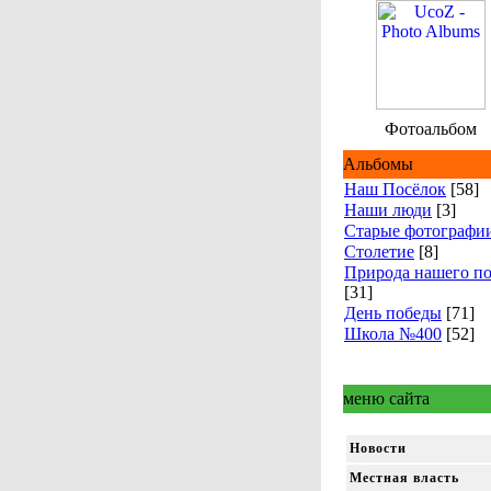
Фотоальбом
Альбомы
Наш Посёлок
[58]
Наши люди
[3]
Старые фотографи
Столетие
[8]
Природа нашего по
[31]
День победы
[71]
Школа №400
[52]
меню сайта
Новости
Местная власть