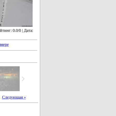
тинг: 0.0/0 | Дата:
змере
|
Следующая »