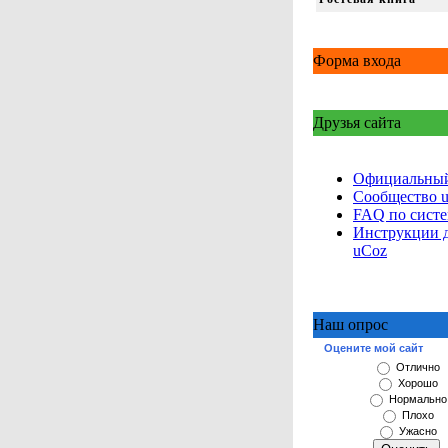
Форма входа
Друзья сайта
Официальный
Сообщество 
FAQ по сист
Инструкции 
uCoz
Наш опрос
Оцените мой сайт
Отлично
Хорошо
Нормально
Плохо
Ужасно