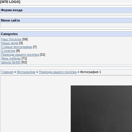
[
SITE LOGO
]
Форма входа
Меню сайта
Categories
Наш Посёлок
[58]
Наши люди
[3]
Старые фотографии
[7]
Столетие
[8]
Природа нашего посёлка
[31]
День победы
[71]
Школа №400
[52]
Главная
»
Фотоальбом
»
Природа нашего посёлка
» Фотография 1